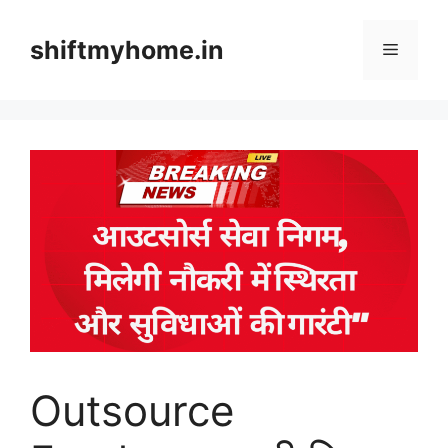
Skip
to
shiftmyhome.in
Menu
content
Outsource