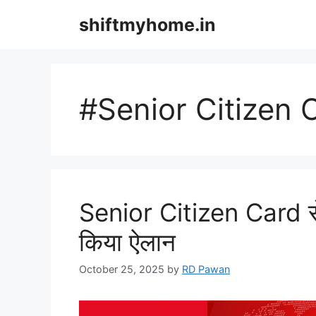
Skip
shiftmyhome.in
to
content
#Senior Citizen Card
Senior Citizen Card से म
किया ऐलान
October 25, 2025
by
RD Pawan