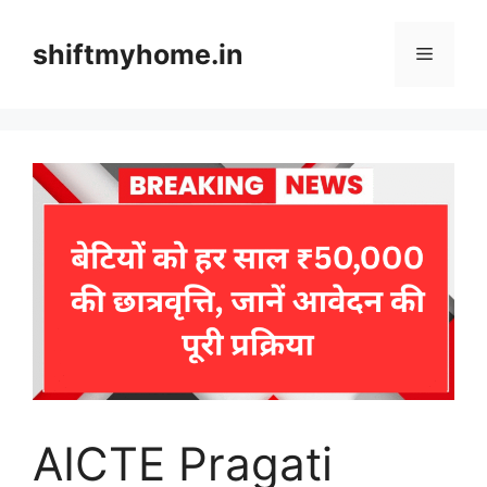
Skip
to
shiftmyhome.in
Menu
content
AICTE Pragati