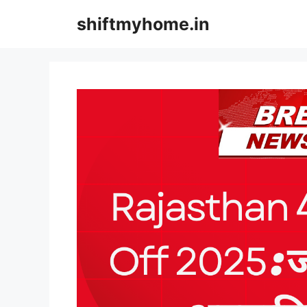
Skip
shiftmyhome.in
to
content